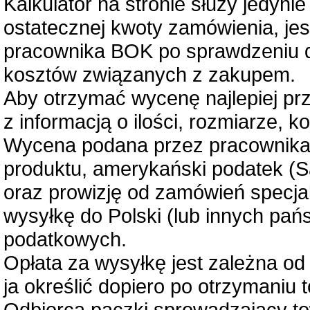
Kalkulator na stronie służy jedynie
ostatecznej kwoty zamówienia, je
pracownika BOK po sprawdzeniu d
kosztów związanych z zakupem.
Aby otrzymać wycenę najlepiej pr
z informacją o ilości, rozmiarze, ko
Wycena podana przez pracownika B
produktu, amerykański podatek (Sa
oraz prowizję od zamówień specjal
wysyłkę do Polski (lub innych pań
podatkowych.
Opłata za wysyłkę jest zależna od
ja określić dopiero po otrzymaniu 
Odbiorca paczki sprowadzający tow