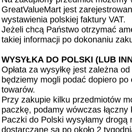
GreatValueMart jest zarejestrow
wystawienia polskiej faktury VAT.
Jeżeli chcą Państwo otrzymać ame
takiej informacji po dokonaniu zak
WYSYŁKA DO POLSKI (LUB IN
Opłata za wysyłkę jest zależna od w
będziemy mogli podać dopiero po
towarów.
Przy zakupie kilku przedmiotów m
paczkę, podamy wówczas łączny k
Paczki do Polski wysyłamy drogą m
dostarczane są po około 2 tygodni