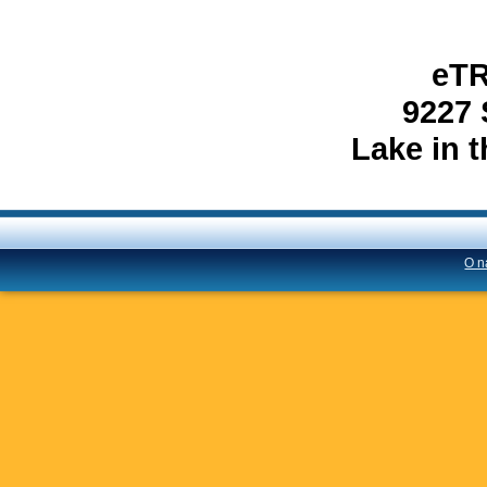
eT
9227 
Lake in t
O n